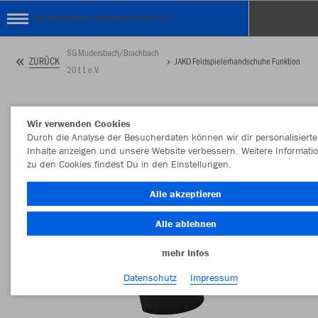
SG Mudersbach/Brachbach 2011 e.V.
SG Mudersbach/Brachbach
ZURÜCK
JAKO Feldspielerhandschuhe Funktion
2011 e.V.
Wir verwenden Cookies
Durch die Analyse der Besucherdaten können wir dir personalisierte
Inhalte anzeigen und unsere Website verbessern. Weitere Informati
zu den Cookies findest Du in den Einstellungen.
Alle akzeptieren
Alle ablehnen
mehr Infos
Datenschutz
Impressum