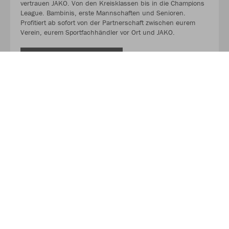
vertrauen JAKO. Von den Kreisklassen bis in die Champions
League. Bambinis, erste Mannschaften und Senioren.
Profitiert ab sofort von der Partnerschaft zwischen eurem
Verein, eurem Sportfachhändler vor Ort und JAKO.
MEHR LESEN
Über JAKO
Aus der Garage zum führenden Teamsport-Ausrüster. Die
Erfolgsgeschichte von JAKO beginnt 1989 und dauert bis