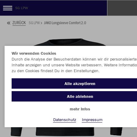
SG LPW
ZURÜCK
SG LPW
JAKO Longsleeve Comfort 2.0
Wir verwenden Cookies
Durch die Analyse der Besucherdaten können wir dir personalisierte
Inhalte anzeigen und unsere Website verbessern. Weitere Informati
zu den Cookies findest Du in den Einstellungen.
Alle akzeptieren
Alle ablehnen
mehr Infos
Datenschutz
Impressum