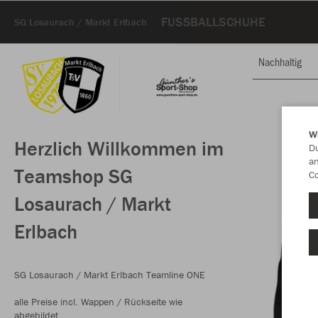
FUSSBALLSCHUHE
SG Losaurach / Markt Erlbach
Nachhaltig
W
Herzlich Willkommen im
Du
an
Teamshop SG
Co
Losaurach / Markt
Erlbach
SG Losaurach / Markt Erlbach Teamline ONE
alle Preise incl. Wappen / Rückseite wie
abgebildet.