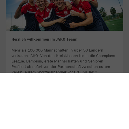
Herzlich willkommen im JAKO Team!
Mehr als 100.000 Mannschaften in über 50 Ländern
vertrauen JAKO. Von den Kreisklassen bis in die Champions
League. Bambinis, erste Mannschaften und Senioren.
Profitiert ab sofort von der Partnerschaft zwischen eurem
Verein, eurem Sportfachhändler vor Ort und JAKO.
MEHR LESEN