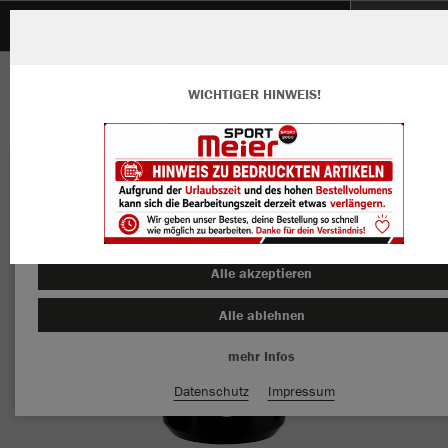
SG Lauf Obersasbach Sasbachwalden
ZURÜCK
SG Lauf Obersasbach Sasbachwalden
JAKO Trinkflasche JAKO
WICHTIGER HINWEIS!
Wir verwenden Cookies
Durch die Analyse der Besucherdaten können wir dir personalisierte
Inhalte anzeigen und unsere Website verbessern. Weitere Informati
zu den Cookies findest Du in den Einstellungen.
Alle akzeptieren
Alle ablehnen
mehr Infos
Datenschutz
Impressum