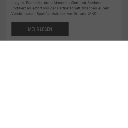
League. Bambinis, erste Mannschaften und Senioren.
Profitiert ab sofort von der Partnerschaft zwischen eurem
Verein, eurem Sportfachhändler vor Ort und JAKO.
MEHR LESEN
Über JAKO
Aus der Garage zum führenden Teamsport-Ausrüster. Die
Erfolgsgeschichte von JAKO beginnt 1989 und dauert bis
heute an. Seit der Gründung ist es das Ziel von JAKO, der