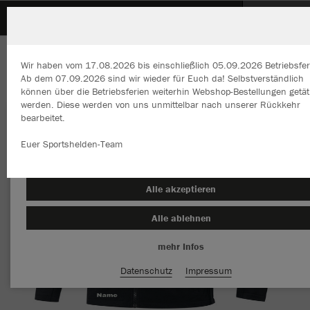
SGM-Kayh-Moenchberg-Junioren
ZURÜCK
SGM-Kayh-Moenchberg-Junioren
JAKO Softshelljacke Team
Wir haben vom 17.08.2026 bis einschließlich 05.09.2026 Betriebsfer
Ab dem 07.09.2026 sind wir wieder für Euch da! Selbstverständlich
können über die Betriebsferien weiterhin Webshop-Bestellungen getät
werden. Diese werden von uns unmittelbar nach unserer Rückkehr
bearbeitet.
Wir verwenden Cookies
Durch die Analyse der Besucherdaten können wir dir personalisierte
Euer Sportshelden-Team
Inhalte anzeigen und unsere Website verbessern. Weitere Informati
zu den Cookies findest Du in den Einstellungen.
Alle akzeptieren
Alle ablehnen
mehr Infos
Datenschutz
Impressum