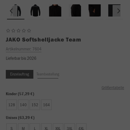
JAKO
Softshelljacke Team
Artikelnummer:
7604
Lieferbar bis 2026
Einzelauftrag
Teambestellung
Größentabelle
Kinder (57,29 €)
128
140
152
164
Unisex (63,29 €)
S
M
L
XL
XXL
3XL
4XL