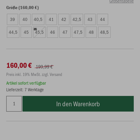
Größentabelle
Größe (160,00 €)
39
40
40,5
41
42
42,5
43
44
44,5
45
45,5
46
47
47,5
48
48,5
160,00 €
199,99 €
Preis inkl. 19% MwSt. zzgl. Versand
Artikel sofort verfügbar
Lieferzeit: 7 Werktage
In den Warenkorb