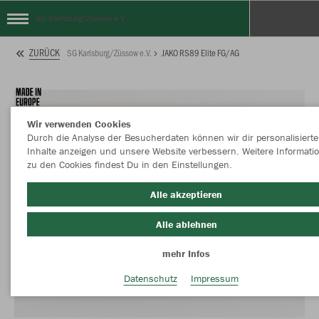
SG Karlsburg/Züssow e.V.
ZURÜCK
SG Karlsburg/Züssow e.V.
JAKO RS89 Elite FG/AG
Wir verwenden Cookies
Durch die Analyse der Besucherdaten können wir dir personalisierte
Inhalte anzeigen und unsere Website verbessern. Weitere Informati
zu den Cookies findest Du in den Einstellungen.
Alle akzeptieren
Alle ablehnen
mehr Infos
Datenschutz
Impressum