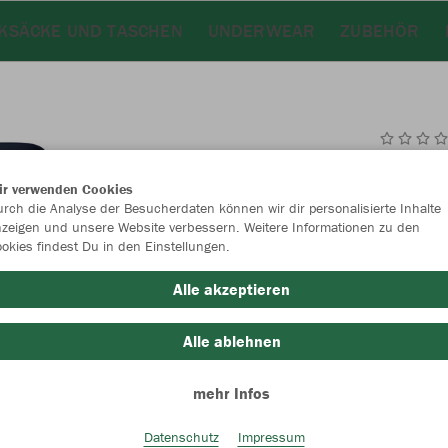
KSÄCKE UND TASCHEN
UNDERWEAR
ZUBEHÖR
JAK
ir verwenden Cookies
rch die Analyse der Besucherdaten können wir dir personalisierte Inhalte
royal/marin
zeigen und unsere Website verbessern. Weitere Informationen zu den
okies findest Du in den Einstellungen.
Alle akzeptieren
Alle ablehnen
Einzelau
mehr Infos
Datenschutz
Impressum