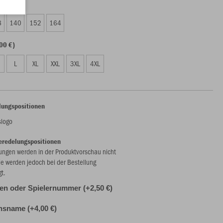
00 €)
8
140
152
164
00 €)
L
XL
XXL
3XL
4XL
lungspositionen
slogo
eredelungspositionen
ungen werden in der Produktvorschau nicht
ie werden jedoch bei der Bestellung
gt.
alen oder Spielernummer (+2,50 €)
nsname (+4,00 €)