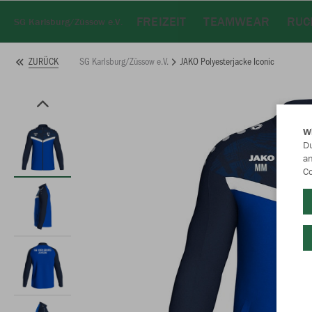
FREIZEIT
TEAMWEAR
RUC
SG Karlsburg/Züssow e.V.
SG Karlsburg/Züssow e.V.
JAKO Polyesterjacke Iconic
ZURÜCK
W
Du
an
Co