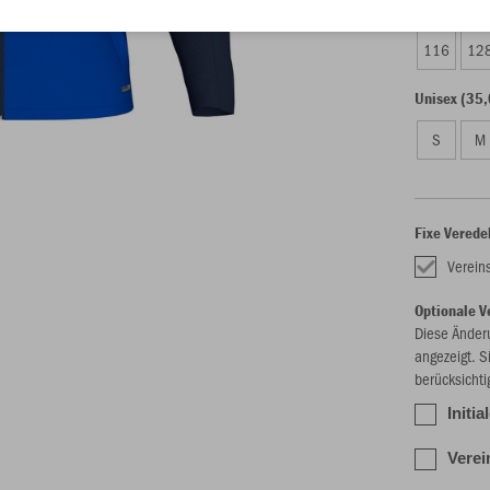
Kinder (29,
116
12
Unisex (35,
S
M
Fixe Verede
Verein
Optionale V
Diese Änder
angezeigt. S
berücksichti
Initi
Verei