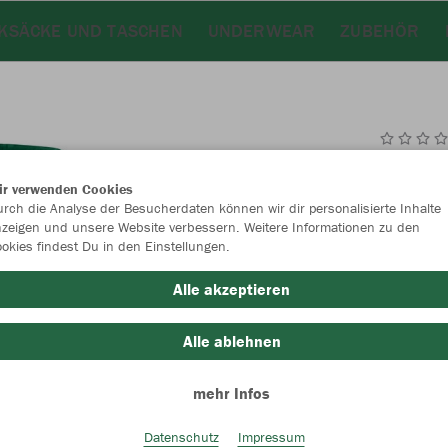
KSÄCKE UND TASCHEN
UNDERWEAR
ZUBEHÖR
JAK
ir verwenden Cookies
rch die Analyse der Besucherdaten können wir dir personalisierte Inhalte
grün
zeigen und unsere Website verbessern. Weitere Informationen zu den
okies findest Du in den Einstellungen.
Alle akzeptieren
Alle ablehnen
Einzelau
mehr Infos
Datenschutz
Impressum