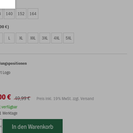
00 €)
8
140
152
164
00 €)
L
XL
XXL
3XL
4XL
5XL
lungspositionen
rt Logo
00 €
49,99 €
Preis inkl. 19% MwSt. zzgl. Versand
rt verfügbar
21 Werktage
In den Warenkorb