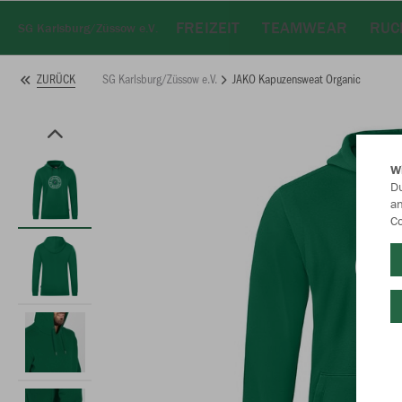
FREIZEIT
TEAMWEAR
RUC
SG Karlsburg/Züssow e.V.
SG Karlsburg/Züssow e.V.
JAKO Kapuzensweat Organic
ZURÜCK
W
Du
an
Co