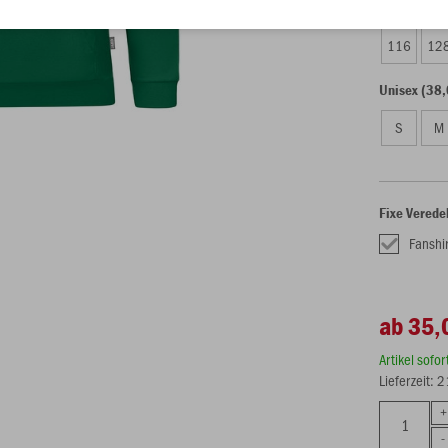
Kinder (35,
116
12
Unisex (38,
S
M
Fixe Verede
Fanshi
ab 35,
Artikel sofo
Lieferzeit: 