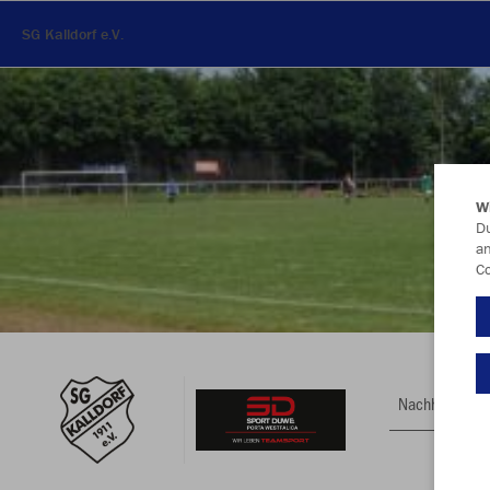
SG Kalldorf e.V.
W
Du
an
Co
Nachhaltig