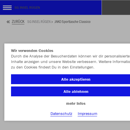
SG INSEL RÜGEN
ZURÜCK
SG INSEL RÜGEN
JAKO Sporttasche Classico
Wir verwenden Cookies
Durch die Analyse der Besucherdaten können wir dir personalisierte
Inhalte anzeigen und unsere Website verbessern. Weitere Informati
zu den Cookies findest Du in den Einstellungen.
Alle akzeptieren
Alle ablehnen
mehr Infos
Datenschutz
Impressum