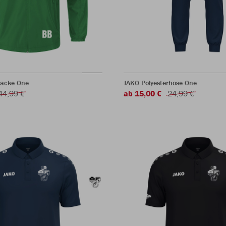
jacke One
JAKO Polyesterhose One
44,99 €
ab 15,00 €
24,99 €