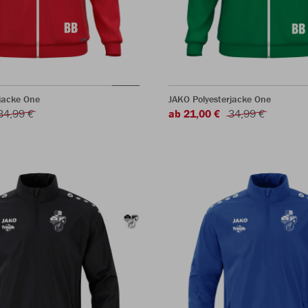
jacke One
JAKO Polyesterjacke One
34,99 €
ab 21,00 €
34,99 €