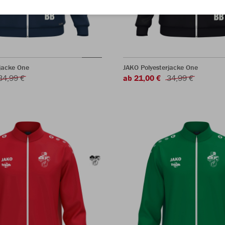
jacke One
JAKO Polyesterjacke One
34,99 €
ab 21,00 €
34,99 €