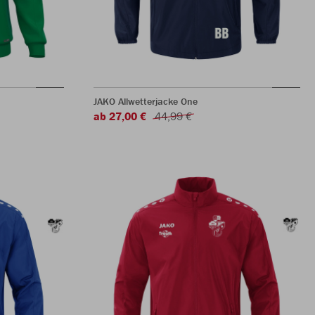
JAKO Allwetterjacke One
ab 27,00 €
44,99 €