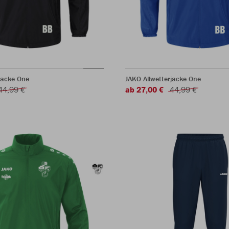
jacke One
JAKO Allwetterjacke One
44,99 €
ab 27,00 €
44,99 €