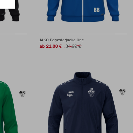
JAKO Polyesterjacke One
ab 21,00 €
34,99 €