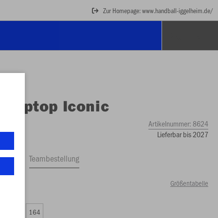
Zur Homepage: www.handball-iggelheim.de/
O
Ziptop Iconic
Artikelnummer:
8624
Lieferbar bis 2027
ftrag
Teambestellung
Größentabelle
49 €)
0
152
164