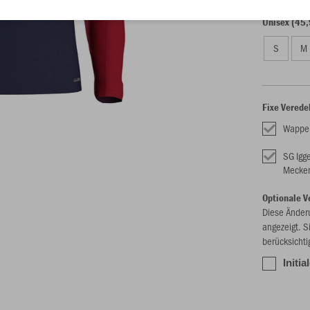
Unisex (45,
S
M
Fixe Verede
Wappe
SG Igg
Mecke
Optionale V
Diese Änder
angezeigt. S
berücksichti
Initi