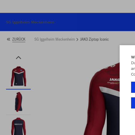
SG Iggelheim Meckenheim
SG Iggelheim Meckenheim
JAKO Ziptop Iconic
ZURÜCK
W
Du
an
Co