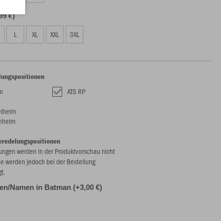
99 €)
L
XL
XXL
3XL
lungspositionen
n
ATS RP
elheim
nheim
eredelungspositionen
ungen werden in der Produktvorschau nicht
ie werden jedoch bei der Bestellung
gt.
alen/Namen in Batman (+3,00 €)