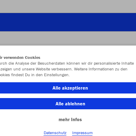
ir verwenden Cookies
JAK
rch die Analyse der Besucherdaten können wir dir personalisierte Inhalte
zeigen und unsere Website verbessern. Weitere Informationen zu den
okies findest Du in den Einstellungen.
Alle akzeptieren
Einzelau
Alle ablehnen
mehr Infos
Kinder (42,
128
14
Datenschutz
Impressum