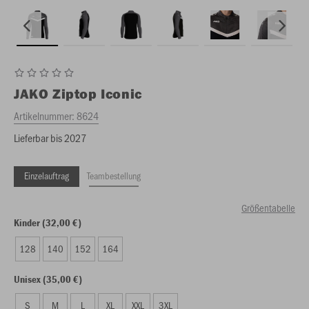
JAKO
Ziptop Iconic
Artikelnummer:
8624
Lieferbar bis 2027
Einzelauftrag
Teambestellung
Größentabelle
Kinder (32,00 €)
128
140
152
164
Unisex (35,00 €)
S
M
L
XL
XXL
3XL