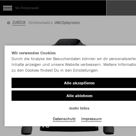
SG Hotzenwald
ZURÜCK
SG Hotzenwald
JAKO Ziptop Iconic
Wir verwenden Cookies
Durch die Analyse der Besucherdaten können wir dir personalisierte
Inhalte anzeigen und unsere Website verbessern. Weitere Informati
zu den Cookies findest Du in den Einstellungen.
Alle akzeptieren
Alle ablehnen
mehr Infos
Datenschutz
Impressum