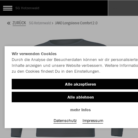
SG Hotzenwald
ZURÜCK
SG Hotzenwald
JAKO Longsleeve Comfort 2.0
Wir verwenden Cookies
Durch die Analyse der Besucherdaten können wir dir personalisierte
Inhalte anzeigen und unsere Website verbessern. Weitere Informati
zu den Cookies findest Du in den Einstellungen.
Alle akzeptieren
Alle ablehnen
mehr Infos
Datenschutz
Impressum