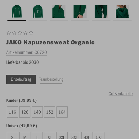
JAKO
Kapuzensweat Organic
Artikelnummer:
C6720
Lieferbar bis 2030
Einzelauftrag
Teambestellung
Größentabelle
Kinder (39,99 €)
116
128
140
152
164
Unisex (42,99 €)
S
M
L
XL
XXL
3XL
4XL
5XL