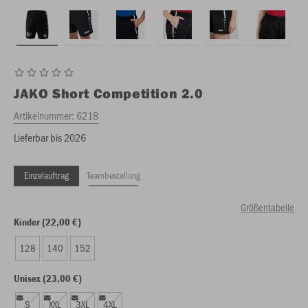
JAKO
Short Competition 2.0
Artikelnummer:
6218
Lieferbar bis 2026
Einzelauftrag
Teambestellung
Größentabelle
Kinder (22,00 €)
128
140
152
Unisex (23,00 €)
S
XXL
3XL
4XL