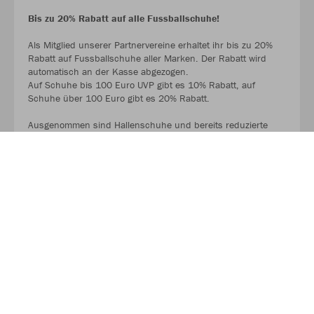
Bis zu 20% Rabatt auf alle Fussballschuhe!
Als Mitglied unserer Partnervereine erhaltet ihr bis zu 20%
Rabatt auf Fussballschuhe aller Marken. Der Rabatt wird
automatisch an der Kasse abgezogen.
Auf Schuhe bis 100 Euro UVP gibt es 10% Rabatt, auf
Schuhe über 100 Euro gibt es 20% Rabatt.
Ausgenommen sind Hallenschuhe und bereits reduzierte
Schuhe.
MEHR LESEN