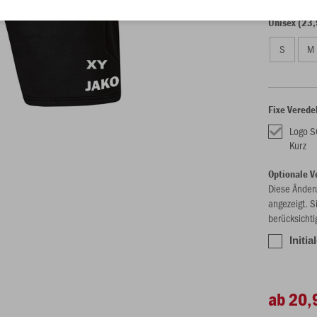
Unisex (23,
S
M
Fixe Verede
Logo S
Kurz
Optionale V
Diese Änder
angezeigt. S
berücksichti
Initia
ab 20,