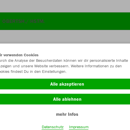
/ OBERTSH./ HSTM.
ir verwenden Cookies
JAK
rch die Analyse der Besucherdaten können wir dir personalisierte Inhalte
zeigen und unsere Website verbessern. Weitere Informationen zu den
okies findest Du in den Einstellungen.
Alle akzeptieren
Einzelau
Alle ablehnen
mehr Infos
Kinder (20,
128
14
Datenschutz
Impressum