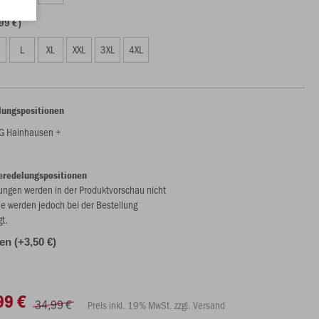
99 €)
L
XL
XXL
3XL
4XL
lungspositionen
G Hainhausen +
eredelungspositionen
ungen werden in der Produktvorschau nicht
ie werden jedoch bei der Bestellung
gt.
len (+3,50 €)
99 €
34,99 €
Preis inkl. 19% MwSt. zzgl. Versand