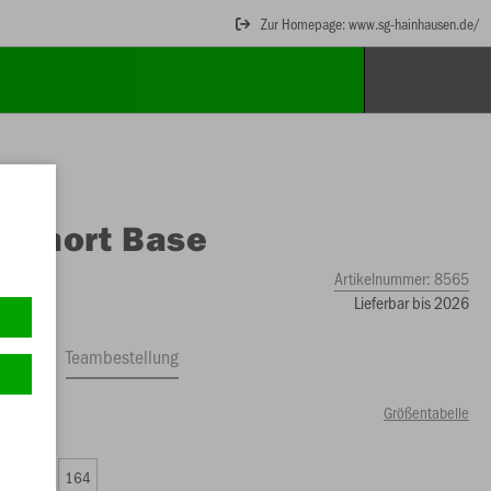
Zur Homepage: www.sg-hainhausen.de/
O
Short Base
Artikelnummer:
8565
Lieferbar bis 2026
ftrag
Teambestellung
Größentabelle
99 €)
0
152
164