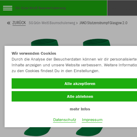
SG Grün-Weiß Baumschulenweg
ZURÜCK
SG Grün-Weiß Baumschulenweg
JAKO Stutzenstrumpf Glasgow 2.0
Wir verwenden Cookies
Durch die Analyse der Besucherdaten können wir dir personalisierte
Inhalte anzeigen und unsere Website verbessern. Weitere Informati
zu den Cookies findest Du in den Einstellungen.
Alle akzeptieren
Alle ablehnen
mehr Infos
Datenschutz
Impressum