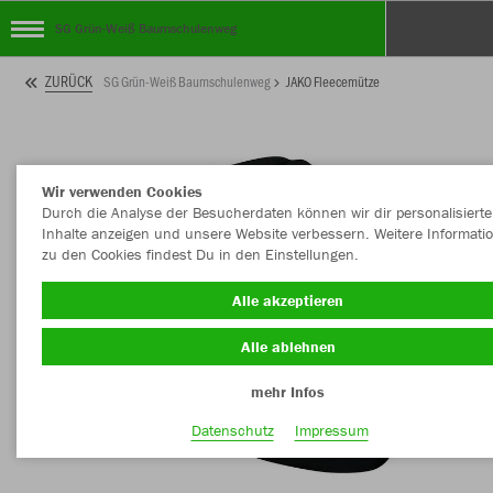
SG Grün-Weiß Baumschulenweg
ZURÜCK
SG Grün-Weiß Baumschulenweg
JAKO Fleecemütze
Wir verwenden Cookies
Durch die Analyse der Besucherdaten können wir dir personalisierte
Inhalte anzeigen und unsere Website verbessern. Weitere Informati
zu den Cookies findest Du in den Einstellungen.
Alle akzeptieren
Alle ablehnen
mehr Infos
Datenschutz
Impressum