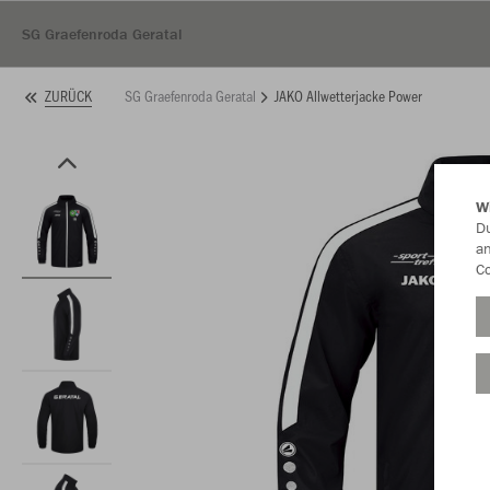
SG Graefenroda Geratal
SG Graefenroda Geratal
JAKO Allwetterjacke Power
ZURÜCK
W
Du
an
Co