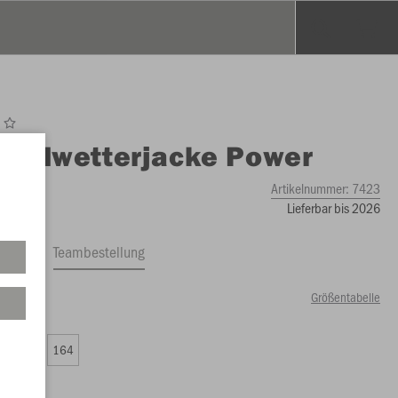
O
Allwetterjacke Power
Artikelnummer:
7423
Lieferbar bis 2026
ftrag
Teambestellung
Größentabelle
00 €)
0
152
164
00 €)