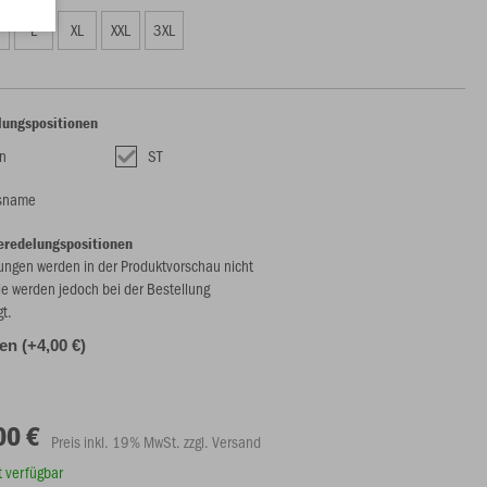
L
XL
XXL
3XL
lungspositionen
n
ST
nsname
eredelungspositionen
ungen werden in der Produktvorschau nicht
ie werden jedoch bei der Bestellung
gt.
len (+4,00 €)
00 €
Preis inkl. 19% MwSt. zzgl. Versand
rt verfügbar