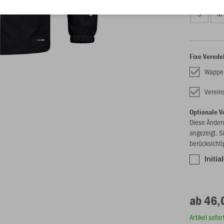
S
M
Fixe Verede
Wappe
Verei
Optionale V
Diese Änder
angezeigt. S
berücksichti
Initia
ab 46,
Artikel sofo