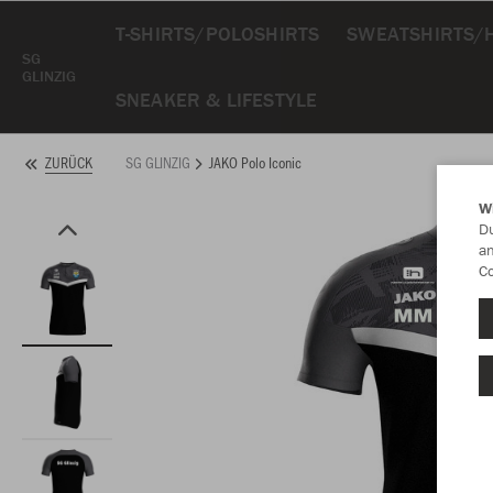
T-SHIRTS/POLOSHIRTS
SWEATSHIRTS/
SG
GLINZIG
SNEAKER & LIFESTYLE
SG GLINZIG
JAKO Polo Iconic
ZURÜCK
W
Du
an
Co