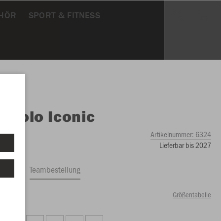
HÖR
SPORT & FITNESS
O
Polo Iconic
Artikelnummer:
6324
Lieferbar bis 2027
ftrag
Teambestellung
Größentabelle
99 €)