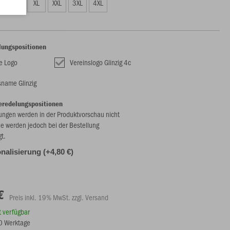
L
XL
XXL
3XL
4XL
lungspositionen
te Logo
Vereinslogo Glinzig 4c
sname Glinzig
eredelungspositionen
ungen werden in der Produktvorschau nicht
ie werden jedoch bei der Bestellung
gt.
nalisierung (+4,80 €)
€
Preis inkl. 19% MwSt. zzgl. Versand
rt verfügbar
10 Werktage