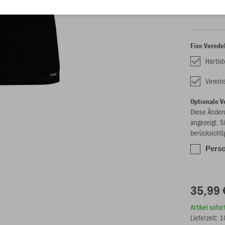
S
M
Fixe Verede
Hartis
Verein
Optionale V
Diese Änder
angezeigt. S
berücksichti
Perso
35,99 
Artikel sofo
Lieferzeit: 