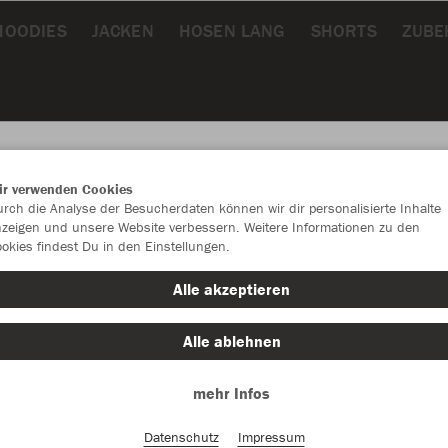
HOODIES
JACKEN
HOSEN LANG
SHORTS
ZUBE
ir verwenden Cookies
rch die Analyse der Besucherdaten können wir dir personalisierte Inhalte
JAK
zeigen und unsere Website verbessern. Weitere Informationen zu den
okies findest Du in den Einstellungen.
Alle akzeptieren
Alle ablehnen
Einzelau
mehr Infos
Unisex (35,
Datenschutz
Impressum