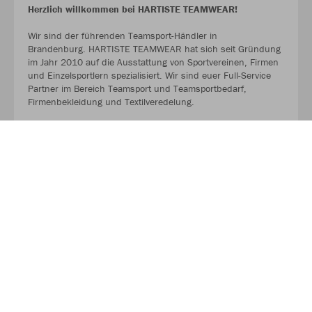
Herzlich willkommen bei HARTISTE TEAMWEAR!
Wir sind der führenden Teamsport-Händler in
Brandenburg. HARTISTE TEAMWEAR hat sich seit Gründung
im Jahr 2010 auf die Ausstattung von Sportvereinen, Firmen
und Einzelsportlern spezialisiert. Wir sind euer Full-Service
Partner im Bereich Teamsport und Teamsportbedarf,
Firmenbekleidung und Textilveredelung.
TEAMSHOP 89 HARTISTE powered by HARTISTE
TEAMWEAR
#TeamHartiste
ÜBER UNS