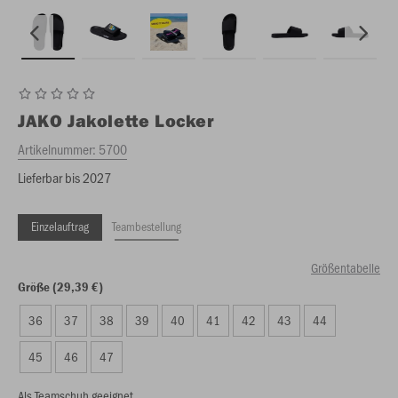
JAKO
Jakolette Locker
Artikelnummer:
5700
Lieferbar bis 2027
Einzelauftrag
Teambestellung
Größentabelle
Größe (29,39 €)
36
37
38
39
40
41
42
43
44
45
46
47
Als Teamschuh geeignet