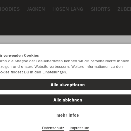
HOODIES
JACKEN
HOSEN LANG
SHORTS
ZUBE
ir verwenden Cookies
rch die Analyse der Besucherdaten können wir dir personalisierte Inhalte
JAK
zeigen und unsere Website verbessern. Weitere Informationen zu den
okies findest Du in den Einstellungen.
Alle akzeptieren
Alle ablehnen
Einzelau
mehr Infos
Größe (12,
1 (Junior)
Datenschutz
Impressum