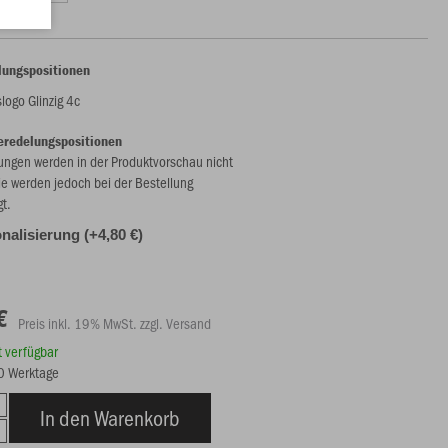
lungspositionen
logo Glinzig 4c
eredelungspositionen
ungen werden in der Produktvorschau nicht
ie werden jedoch bei der Bestellung
gt.
nalisierung (+4,80 €)
€
Preis inkl. 19% MwSt. zzgl. Versand
rt verfügbar
10 Werktage
In den Warenkorb