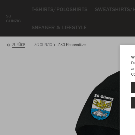
T-SHIRTS/POLOSHIRTS
SWEATSHIRTS/
SG
GLINZIG
SNEAKER & LIFESTYLE
SG GLINZIG
JAKO Fleecemütze
ZURÜCK
W
Du
an
Co