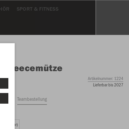
HÖR
SPORT & FITNESS
O
Fleecemütze
Artikelnummer:
1224
Lieferbar bis 2027
ftrag
Teambestellung
59 €)
2 (Senior)