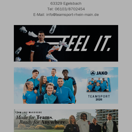
63329 Egelsbach
Tel: 06103/8702454
E-Mail: info@teamsport-rhein-main.de