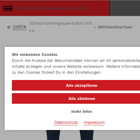
SG Frisch-Auf Herringhausen-Eickum 1910 e.V.
SG Frisch-Auf Herringhausen-Eickum 1910
ZURÜCK
JAKO Freizeithose Power
e.V.
Wir verwenden Cookies
Durch die Analyse der Besucherdaten können wir dir personalisierte
Inhalte anzeigen und unsere Website verbessern. Weitere Informati
zu den Cookies findest Du in den Einstellungen.
Alle akzeptieren
Alle ablehnen
mehr Infos
Datenschutz
Impressum