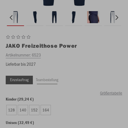
JAKO
Freizeithose Power
Artikelnummer:
6523
Lieferbar bis 2027
Einzelauftrag
Teambestellung
Größentabelle
Kinder (29,24 €)
128
140
152
164
Unisex (32,49 €)