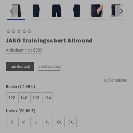
JAKO
Trainingsshort Allround
Artikelnummer:
8589
Einzelauftrag
Teambestellung
Größentabelle
Kinder (17,99 €)
128
140
152
164
Unisex (20,99 €)
S
M
L
XL
XXL
3XL