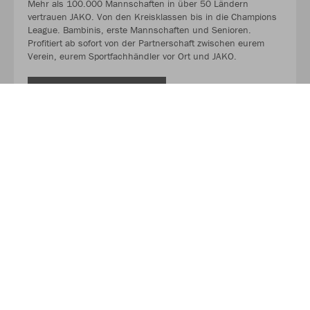
Mehr als 100.000 Mannschaften in über 50 Ländern
vertrauen JAKO. Von den Kreisklassen bis in die Champions
League. Bambinis, erste Mannschaften und Senioren.
Profitiert ab sofort von der Partnerschaft zwischen eurem
Verein, eurem Sportfachhändler vor Ort und JAKO.
MEHR LESEN
Unser Onlineshop. Unser digitales Schaufenster.
Schaut vorbei und shoppt unsere aktuellsten Angebote ganz
bequem von der Couch aus oder schaut nach in welcher