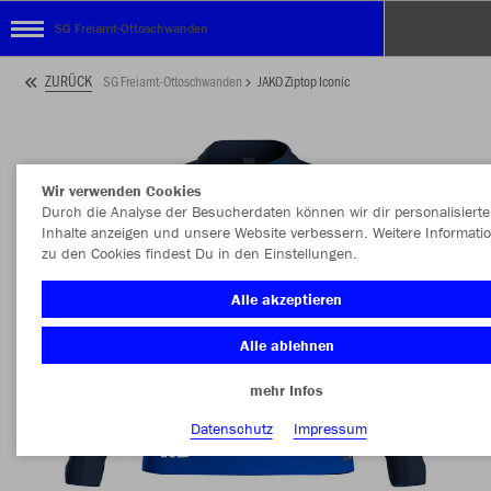
SG Freiamt-Ottoschwanden
ZURÜCK
SG Freiamt-Ottoschwanden
JAKO Ziptop Iconic
Wir verwenden Cookies
Durch die Analyse der Besucherdaten können wir dir personalisierte
Inhalte anzeigen und unsere Website verbessern. Weitere Informati
zu den Cookies findest Du in den Einstellungen.
Alle akzeptieren
Alle ablehnen
mehr Infos
Datenschutz
Impressum