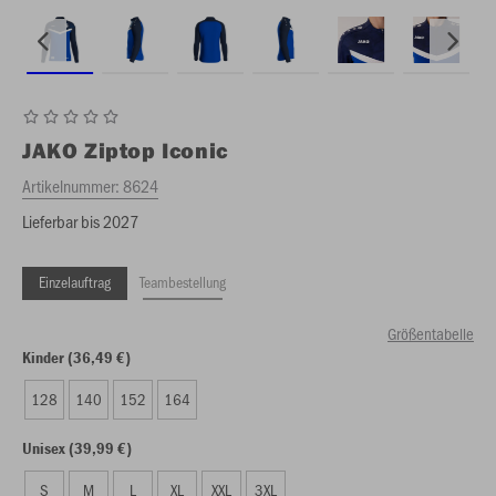
JAKO
Ziptop Iconic
Artikelnummer:
8624
Lieferbar bis 2027
Einzelauftrag
Teambestellung
Größentabelle
Kinder (36,49 €)
128
140
152
164
Unisex (39,99 €)
S
M
L
XL
XXL
3XL