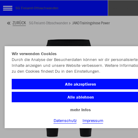
SG Freiamt-Ottoschwanden
ZURÜCK
SG Freiamt-Ottoschwanden
JAKO Trainingshose Power
Wir verwenden Cookies
Durch die Analyse der Besucherdaten können wir dir personalisierte
Inhalte anzeigen und unsere Website verbessern. Weitere Informati
zu den Cookies findest Du in den Einstellungen.
Alle akzeptieren
Alle ablehnen
mehr Infos
Datenschutz
Impressum