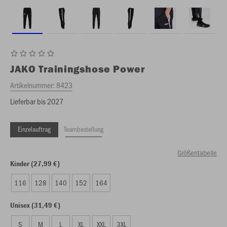
JAKO
Trainingshose Power
Artikelnummer:
8423
Lieferbar bis 2027
Einzelauftrag
Teambestellung
Größentabelle
Kinder (27,99 €)
116
128
140
152
164
Unisex (31,49 €)
S
M
L
XL
XXL
3XL