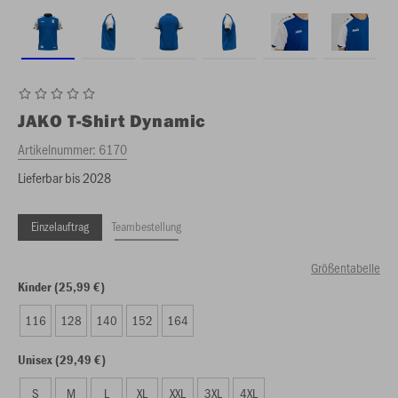
JAKO
T-Shirt Dynamic
Artikelnummer:
6170
Lieferbar bis 2028
Einzelauftrag
Teambestellung
Größentabelle
Kinder (25,99 €)
116
128
140
152
164
Unisex (29,49 €)
S
M
L
XL
XXL
3XL
4XL