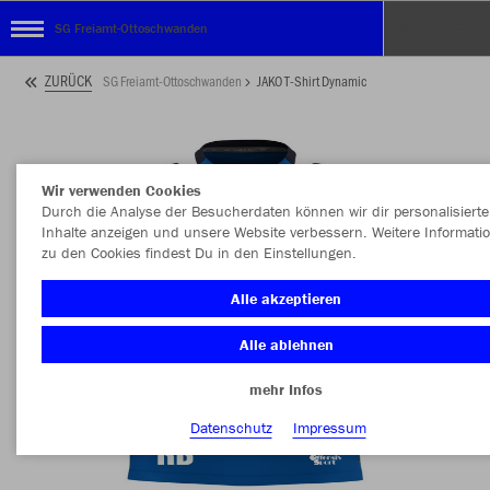
SG Freiamt-Ottoschwanden
ZURÜCK
SG Freiamt-Ottoschwanden
JAKO T-Shirt Dynamic
Wir verwenden Cookies
Durch die Analyse der Besucherdaten können wir dir personalisierte
Inhalte anzeigen und unsere Website verbessern. Weitere Informati
zu den Cookies findest Du in den Einstellungen.
Alle akzeptieren
Alle ablehnen
mehr Infos
Datenschutz
Impressum