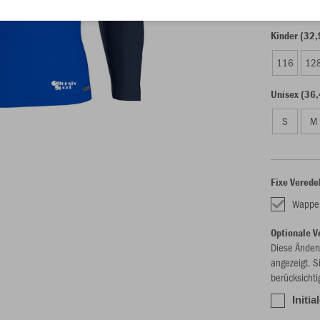
Kinder (32,
116
12
Unisex (36,
S
M
Fixe Verede
Wappe
Optionale V
Diese Änder
angezeigt. S
berücksichti
Initia