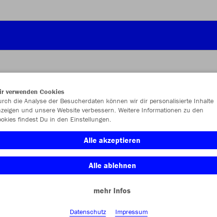
ir verwenden Cookies
JAK
rch die Analyse der Besucherdaten können wir dir personalisierte Inhalte
zeigen und unsere Website verbessern. Weitere Informationen zu den
okies findest Du in den Einstellungen.
royal/marin
Alle akzeptieren
Alle ablehnen
mehr Infos
Einzelau
Datenschutz
Impressum