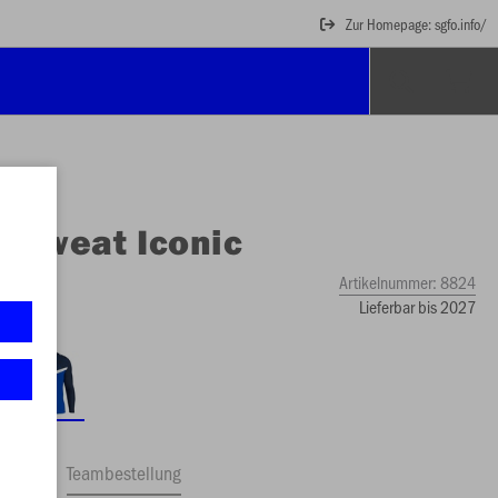
Zur Homepage: sgfo.info/
O
Sweat Iconic
e
Artikelnummer:
8824
Lieferbar bis 2027
ftrag
Teambestellung