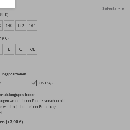
Größentabelle
99 €)
8
140
152
164
49 €)
L
XL
XXL
lungspositionen
n
OS Logo
eredelungspositionen
ungen werden in der Produktvorschau nicht
ie werden jedoch bei der Bestellung
gt.
len (+3,00 €)