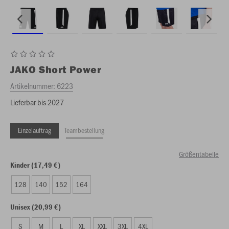
JAKO
Short Power
Artikelnummer:
6223
Lieferbar bis 2027
Einzelauftrag
Teambestellung
Größentabelle
Kinder (17,49 €)
128
140
152
164
Unisex (20,99 €)
S
M
L
XL
XXL
3XL
4XL