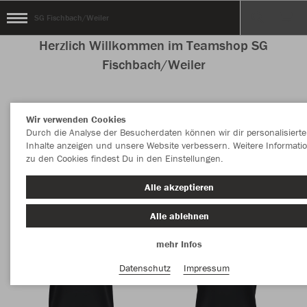
SG Fischbach/Weiler
Herzlich Willkommen im Teamshop SG
Fischbach/Weiler
Wir verwenden Cookies
Nachhaltig
Farbe
Durch die Analyse der Besucherdaten können wir dir personalisierte
Inhalte anzeigen und unsere Website verbessern. Weitere Informati
zu den Cookies findest Du in den Einstellungen.
Alle akzeptieren
Alle ablehnen
mehr Infos
Datenschutz
Impressum