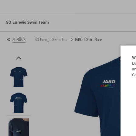
SG Euregio Swim Team
SG Euregio Swim Team
JAKO T-Shirt Base
ZURÜCK
W
Du
an
Co