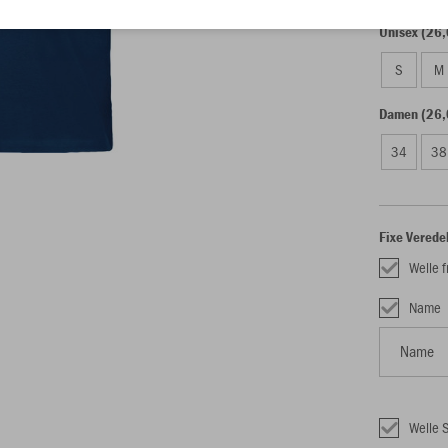
Unisex (26,
S
M
Damen (26,
34
38
Fixe Verede
Welle f
Name
Welle 