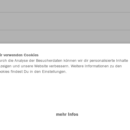
ir verwenden Cookies
JAK
rch die Analyse der Besucherdaten können wir dir personalisierte Inhalte
zeigen und unsere Website verbessern. Weitere Informationen zu den
okies findest Du in den Einstellungen.
Alle akzeptieren
Einzelau
Alle ablehnen
mehr Infos
Kinder (25,
116
12
Datenschutz
Impressum