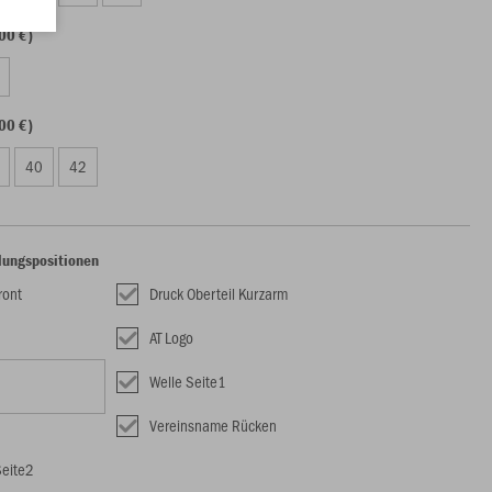
00 €)
00 €)
40
42
lungspositionen
ront
Druck Oberteil Kurzarm
AT Logo
Welle Seite1
Vereinsname Rücken
Seite2