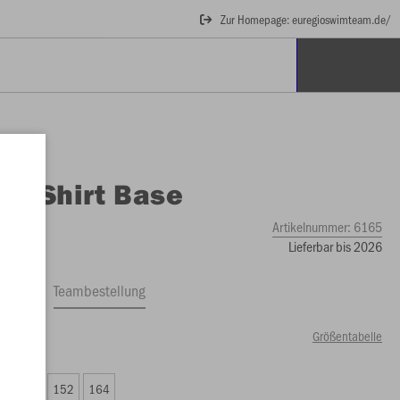
Zur Homepage: euregioswimteam.de/
O
T-Shirt Base
Artikelnummer:
6165
Lieferbar bis 2026
ftrag
Teambestellung
Größentabelle
00 €)
8
140
152
164