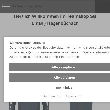
SG Emsk./Hagenbüchach
Herzlich Willkommen im Teamshop SG
Emsk./Hagenbüchach
Wir verwenden Cookies
Nachhaltig
Farbe
Durch die Analyse der Besucherdaten können wir dir personalisierte
Inhalte anzeigen und unsere Website verbessern. Weitere Informati
zu den Cookies findest Du in den Einstellungen.
Alle akzeptieren
Alle ablehnen
mehr Infos
Datenschutz
Impressum