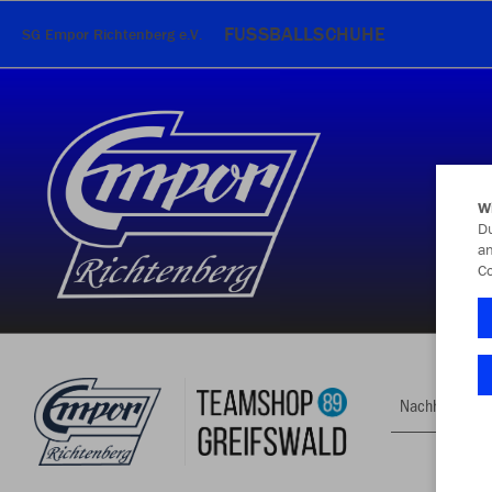
FUSSBALLSCHUHE
SG Empor Richtenberg e.V.
W
Du
an
Co
Nachhaltig