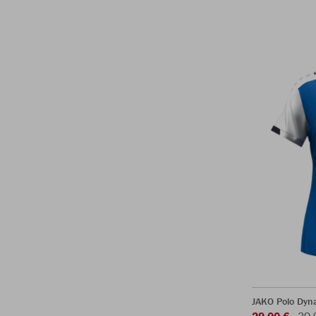
JAKO Polo Dy
29,00 €
39,