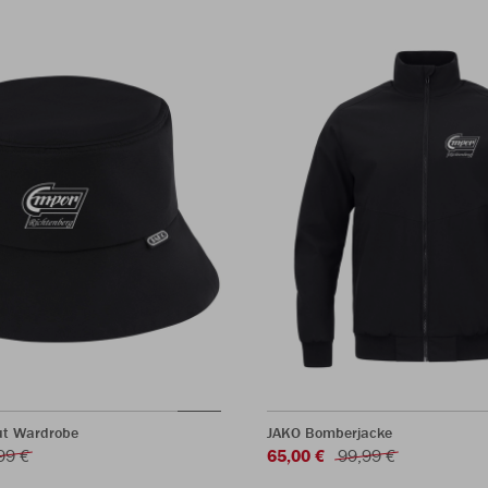
ut Wardrobe
JAKO Bomberjacke
99 €
65,00 €
99,99 €