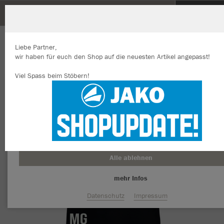
SG Ehenfeld-Hirschau-Schnaittenbach-Kemnath-
Kohlberg-Etzenricht
SG Ehenfeld-Hirschau-Schnaittenbach-
ZURÜCK
JAKO Tanktop Run 2.0
Liebe Partner,
Kemnath-Kohlberg-Etzenricht
wir haben für euch den Shop auf die neuesten Artikel angepasst!
Viel Spass beim Stöbern!
Wir verwenden Cookies
Durch die Analyse der Besucherdaten können wir dir personalisierte
Inhalte anzeigen und unsere Website verbessern. Weitere Informati
zu den Cookies findest Du in den Einstellungen.
Alle akzeptieren
Alle ablehnen
mehr Infos
Datenschutz
Impressum