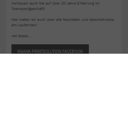
Vertrauen auch Sie auf über 20 Jahre Erfahrung im
Teamsportgeschäft!
Hier halten wir euch über alle Neuheiten und Geschehnisse
am Laufenden!
viel Spass....
KNANK PRINTSOLUTION FACEBOOK
Hier geht´s zu unserer Instagram-Seite