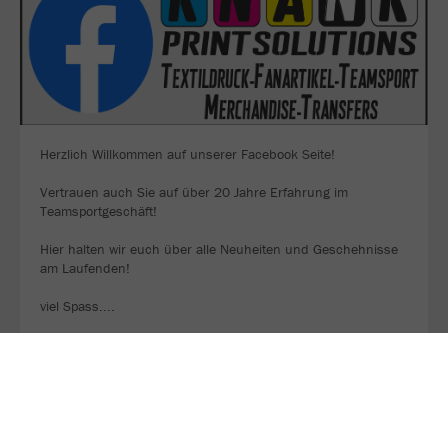
Herzlich Willkommen auf unserer Facebook Seite!
Vertrauen auch Sie auf über 20 Jahre Erfahrung im
Teamsportgeschäft!
Hier halten wir euch über alle Neuheiten und Geschehnisse
am Laufenden!
viel Spass....
KNANK PRINTSOLUTION FACEBOOK