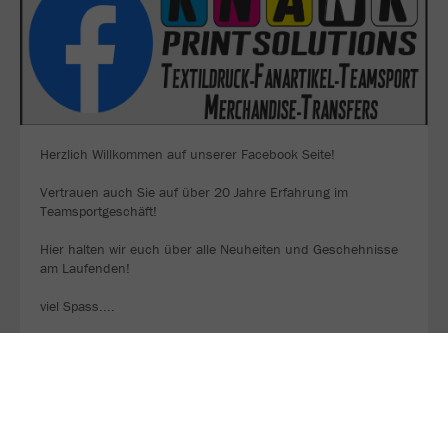
Herzlich Willkommen auf unserer Facebook Seite!
Vertrauen auch Sie auf über 20 Jahre Erfahrung im
Teamsportgeschäft!
Hier halten wir euch über alle Neuheiten und Geschehnisse
am Laufenden!
viel Spass....
KNANK PRINTSOLUTION FACEBOOK