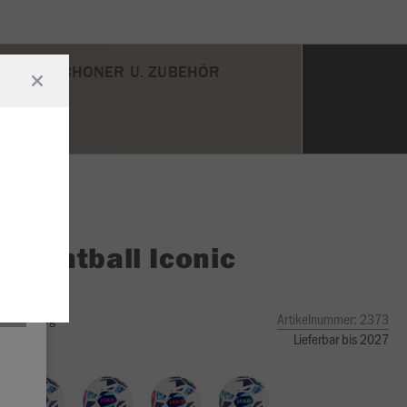
ENBEINSCHONER U. ZUBEHÖR
O
Lightball Iconic
ybrid
mint, 290g
Artikelnummer:
2373
Lieferbar bis 2027