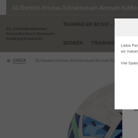
SG Ehenfeld-Hirschau-Schnaittenbach-Kemnath-Kohlber
TEAMWEAR SONIC - NEU
T
SG Ehenfeld-Hirschau-
Schnaittenbach-Kemnath-
Kohlberg-Etzenricht
SOCKEN
TRAININGSGERÄT
Liebe Par
wir haben
W
SG Ehenfeld-Hirschau-Schnaittenbach-Kemnath-Kohlberg-Etzenri
ZURÜCK
Viel Spas
Du
an
Co