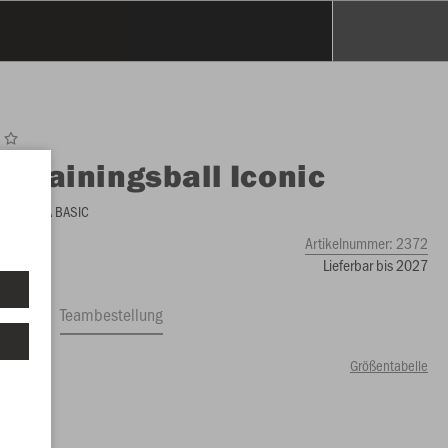
O
Trainingsball Iconic
brid, FIFA BASIC
Artikelnummer:
2372
Lieferbar bis 2027
ftrag
Teambestellung
Größentabelle
00 €)