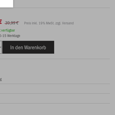
€
39,99 €
Preis inkl. 19% MwSt. zzgl. Versand
rt verfügbar
10-15 Werktage
In den Warenkorb
ng