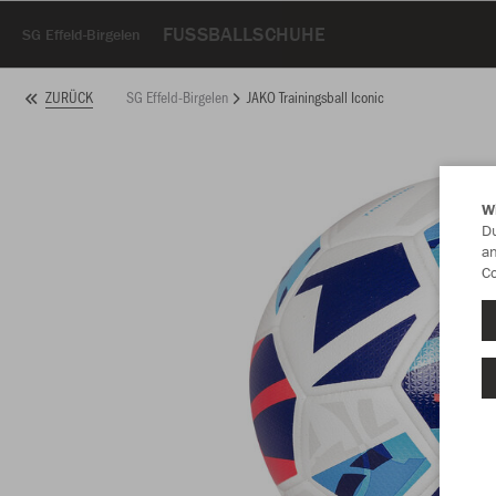
FUSSBALLSCHUHE
SG Effeld-Birgelen
SG Effeld-Birgelen
JAKO Trainingsball Iconic
ZURÜCK
W
Du
an
Co