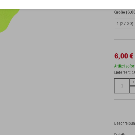
Größe (6,0
1 (27-30)
6,00 €
Artikel sofo
Lieferzeit: 
Beschreibu
Details