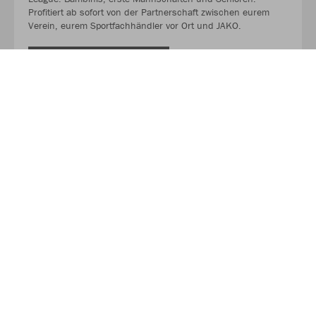
Profitiert ab sofort von der Partnerschaft zwischen eurem
Verein, eurem Sportfachhändler vor Ort und JAKO.
MEHR LESEN
Über JAKO
Aus der Garage zum führenden Teamsport-Ausrüster. Die
Erfolgsgeschichte von JAKO beginnt 1989 und dauert bis
heute an. Seit der Gründung ist es das Ziel von JAKO, der
optimale Partner für alle Teams zu sein. In Deutschland,