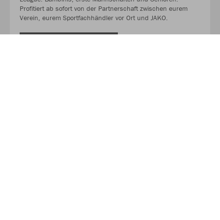
Profitiert ab sofort von der Partnerschaft zwischen eurem
Verein, eurem Sportfachhändler vor Ort und JAKO.
MEHR LESEN
Über JAKO
Aus der Garage zum führenden Teamsport-Ausrüster. Die
Erfolgsgeschichte von JAKO beginnt 1989 und dauert bis
heute an. Seit der Gründung ist es das Ziel von JAKO, der
optimale Partner für alle Teams zu sein. In Deutschland,