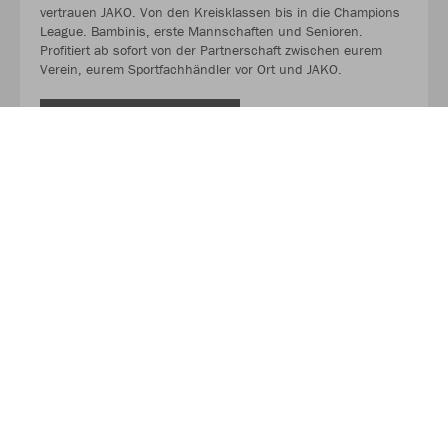
vertrauen JAKO. Von den Kreisklassen bis in die Champions
League. Bambinis, erste Mannschaften und Senioren.
Profitiert ab sofort von der Partnerschaft zwischen eurem
Verein, eurem Sportfachhändler vor Ort und JAKO.
MEHR LESEN
Über JAKO
Aus der Garage zum führenden Teamsport-Ausrüster. Die
Erfolgsgeschichte von JAKO beginnt 1989 und dauert bis