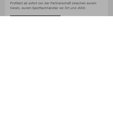
Profitiert ab sofort von der Partnerschaft zwischen eurem
Verein, eurem Sportfachhändler vor Ort und JAKO.
MEHR LESEN
Über JAKO
Aus der Garage zum führenden Teamsport-Ausrüster. Die
Erfolgsgeschichte von JAKO beginnt 1989 und dauert bis
heute an. Seit der Gründung ist es das Ziel von JAKO, der
optimale Partner für alle Teams zu sein. In Deutschland,