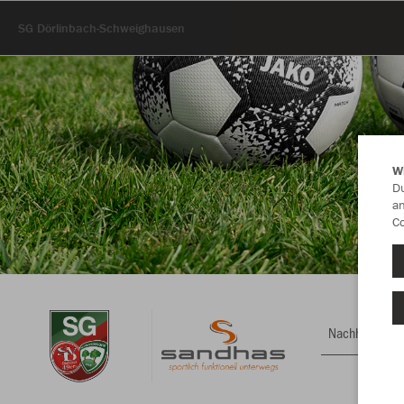
SG Dörlinbach-Schweighausen
W
Du
an
Co
Nachhaltig