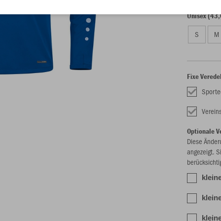
Unisex (43,
S
M
Fixe Verede
Sporte
Verei
Optionale V
Diese Änder
angezeigt. S
berücksichti
kleine
klein
klein