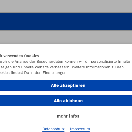
ir verwenden Cookies
JAK
rch die Analyse der Besucherdaten können wir dir personalisierte Inhalte
zeigen und unsere Website verbessern. Weitere Informationen zu den
okies findest Du in den Einstellungen.
Alle akzeptieren
Einzelau
Alle ablehnen
mehr Infos
Kinder (39,
128
14
Datenschutz
Impressum