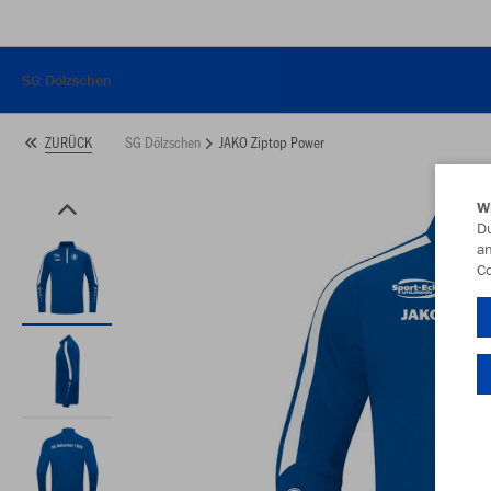
SG Dölzschen
SG Dölzschen
JAKO Ziptop Power
ZURÜCK
W
Du
an
Co