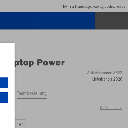
Zur Homepage: www.sg-doelzschen.de
O
Ziptop Power
Artikelnummer:
8623
Lieferbar bis 2026
ftrag
Teambestellung
Größentabelle
50 €)
0
152
164