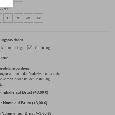
00 €)
L
XL
XXL
3XL
lungspositionen
ck Uhlmann Logo
Vereinslogo
nsname
eredelungspositionen
ungen werden in der Produktvorschau nicht
ie werden jedoch bei der Bestellung
gt.
 Initialie auf Brust (+3,00 €)
er Name auf Brust (+3,00 €)
e Nummer auf Brust (+3,00 €)