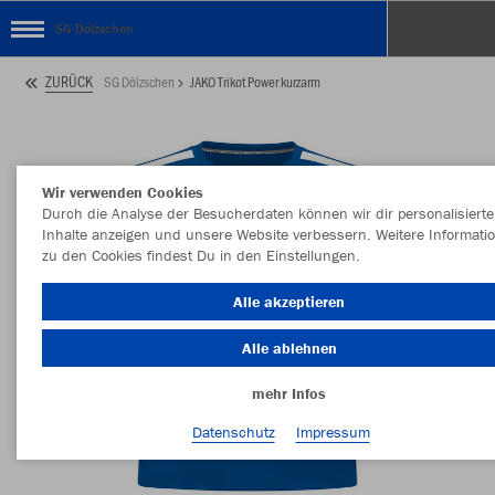
SG Dölzschen
ZURÜCK
SG Dölzschen
JAKO Trikot Power kurzarm
Wir verwenden Cookies
Durch die Analyse der Besucherdaten können wir dir personalisierte
Inhalte anzeigen und unsere Website verbessern. Weitere Informati
zu den Cookies findest Du in den Einstellungen.
Alle akzeptieren
Alle ablehnen
mehr Infos
Datenschutz
Impressum