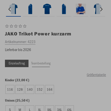
JAKO
Trikot Power kurzarm
Artikelnummer:
4223
Lieferbar bis 2026
Einzelauftrag
Teambestellung
Größentabelle
Kinder (22,00 €)
116
128
140
152
164
Unisex (25,50 €)
S
M
L
XL
XXL
3XL
4XL