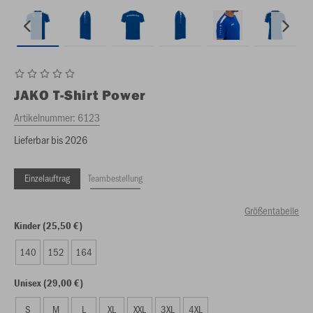
JAKO
T-Shirt Power
Artikelnummer:
6123
Lieferbar bis 2026
Einzelauftrag
Teambestellung
Größentabelle
Kinder (25,50 €)
140
152
164
Unisex (29,00 €)
S
M
L
XL
XXL
3XL
4XL