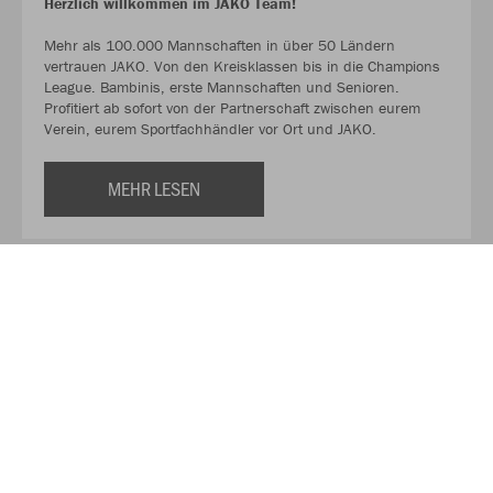
Herzlich willkommen im JAKO Team!
Mehr als 100.000 Mannschaften in über 50 Ländern
vertrauen JAKO. Von den Kreisklassen bis in die Champions
League. Bambinis, erste Mannschaften und Senioren.
Profitiert ab sofort von der Partnerschaft zwischen eurem
Verein, eurem Sportfachhändler vor Ort und JAKO.
MEHR LESEN
Über JAKO