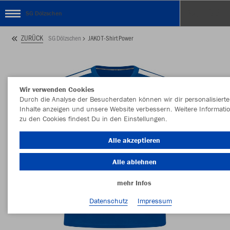
SG Dölzschen
ZURÜCK
SG Dölzschen
JAKO T-Shirt Power
Wir verwenden Cookies
Durch die Analyse der Besucherdaten können wir dir personalisierte
Inhalte anzeigen und unsere Website verbessern. Weitere Informati
zu den Cookies findest Du in den Einstellungen.
Alle akzeptieren
Alle ablehnen
mehr Infos
Datenschutz
Impressum