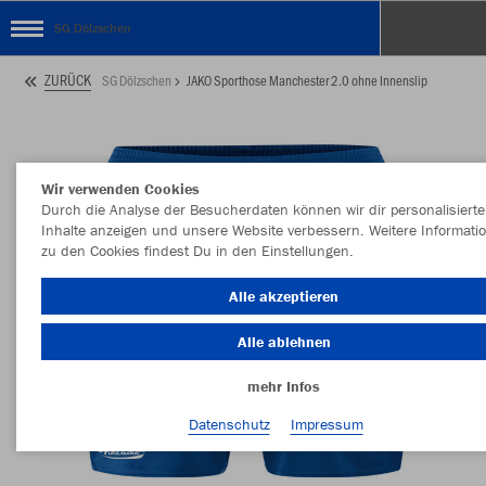
SG Dölzschen
ZURÜCK
SG Dölzschen
JAKO Sporthose Manchester 2.0 ohne Innenslip
Wir verwenden Cookies
Durch die Analyse der Besucherdaten können wir dir personalisierte
Inhalte anzeigen und unsere Website verbessern. Weitere Informati
zu den Cookies findest Du in den Einstellungen.
Alle akzeptieren
Alle ablehnen
mehr Infos
Datenschutz
Impressum