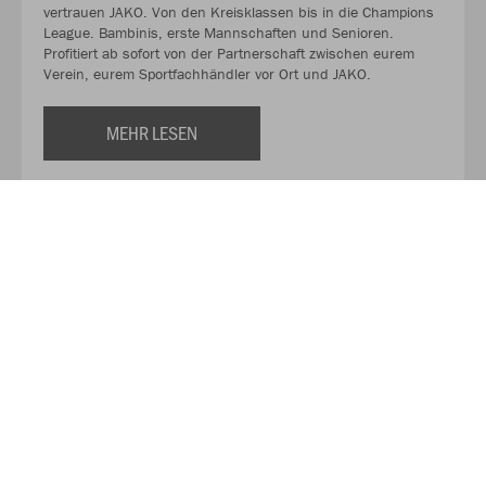
vertrauen JAKO. Von den Kreisklassen bis in die Champions
League. Bambinis, erste Mannschaften und Senioren.
Profitiert ab sofort von der Partnerschaft zwischen eurem
Verein, eurem Sportfachhändler vor Ort und JAKO.
MEHR LESEN
Über JAKO
Aus der Garage zum führenden Teamsport-Ausrüster. Die
Erfolgsgeschichte von JAKO beginnt 1989 und dauert bis